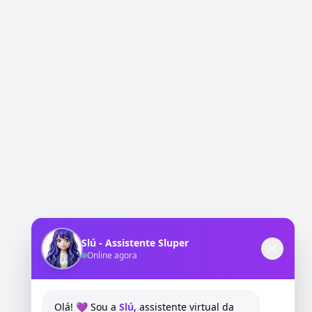
Slú - Assistente Sluper
Online agora
404
Olá! 💜 Sou a
Slú
, assistente virtual da